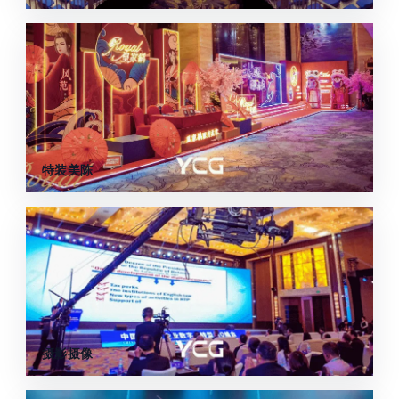
特装美陈
摄影摄像