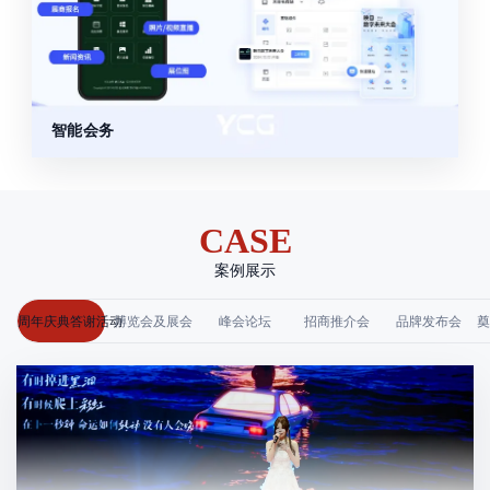
智能会务
CASE
案例展示
周年庆典答谢活动
博览会及展会
峰会论坛
招商推介会
品牌发布会
奠